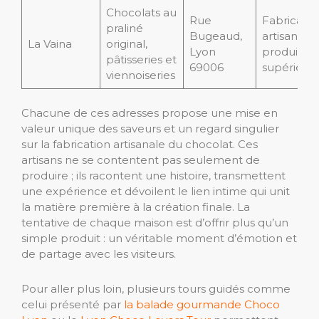
Chocolats au
Rue
Fabricatio
praliné
Bugeaud,
artisanale 
La Vaina
original,
Lyon
produits d
pâtisseries et
69006
supérieur
viennoiseries
Chacune de ces adresses propose une mise en
valeur unique des saveurs et un regard singulier
sur la fabrication artisanale du chocolat. Ces
artisans ne se contentent pas seulement de
produire ; ils racontent une histoire, transmettent
une expérience et dévoilent le lien intime qui unit
la matière première à la création finale. La
tentative de chaque maison est d’offrir plus qu’un
simple produit : un véritable moment d’émotion et
de partage avec les visiteurs.
Pour aller plus loin, plusieurs tours guidés comme
celui présenté par
la balade gourmande Choco