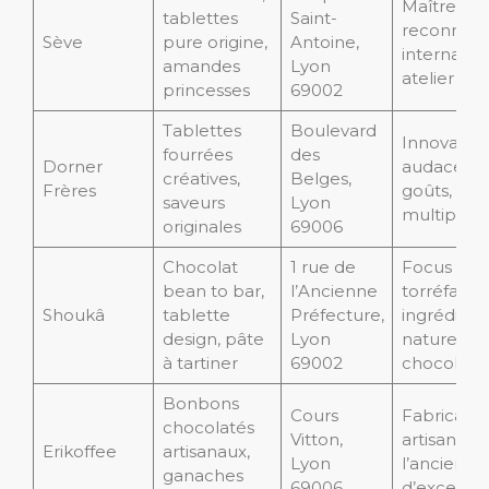
Maître cho
tablettes
Saint-
reconnu
Sève
pure origine,
Antoine,
internatio
amandes
Lyon
atelier à 
princesses
69002
Tablettes
Boulevard
Innovation
fourrées
des
Dorner
audace da
créatives,
Belges,
Frères
goûts, tex
saveurs
Lyon
multiples
originales
69006
Chocolat
1 rue de
Focus sur
bean to bar,
l’Ancienne
torréfacti
Shoukâ
tablette
Préfecture,
ingrédient
design, pâte
Lyon
naturels, c
à tartiner
69002
chocolat
Bonbons
Cours
Fabricatio
chocolatés
Vitton,
artisanale 
Erikoffee
artisanaux,
Lyon
l’ancienne
ganaches
69006
d’excepti