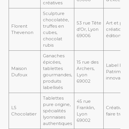
créatives
Sculpture
chocolatée,
53 rue Tête
Art et pass
Florent
truffes en
d’Or, Lyon
créations 
Thevenon
cubes,
69006
éditions li
chocolat
rubis
Ganaches
épicées,
15 rue des
Label Entr
Maison
tablettes
Archers,
Patrimoine
Dufoux
gourmandes,
Lyon
innovation
produits
69002
labellisés
Tablettes
45 rue
pure origine,
LS
Franklin,
Créativité 
spécialités
Chocolatier
Lyon
faire tradi
lyonnaises
69002
authentiques