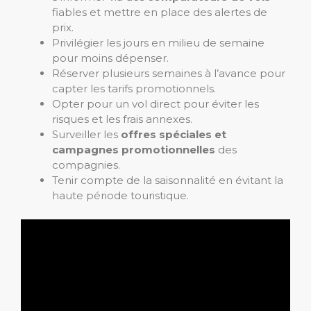
fiables et mettre en place des alertes de
prix.
Privilégier les jours en milieu de semaine
pour moins dépenser.
Réserver plusieurs semaines à l’avance pour
capter les tarifs promotionnels.
Opter pour un vol direct pour éviter les
risques et les frais annexes.
Surveiller les
offres spéciales et
campagnes promotionnelles
des
compagnies.
Tenir compte de la saisonnalité en évitant la
haute période touristique.