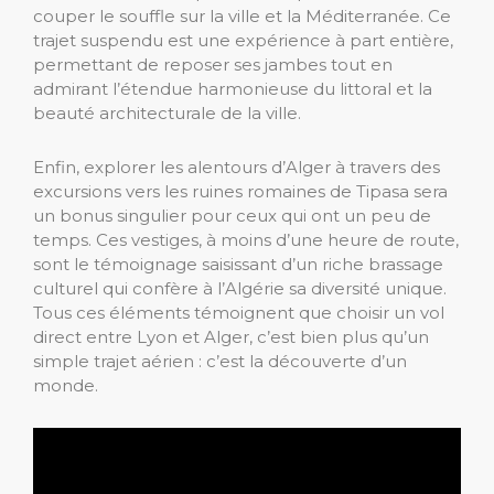
couper le souffle sur la ville et la Méditerranée. Ce
trajet suspendu est une expérience à part entière,
permettant de reposer ses jambes tout en
admirant l’étendue harmonieuse du littoral et la
beauté architecturale de la ville.
Enfin, explorer les alentours d’Alger à travers des
excursions vers les ruines romaines de Tipasa sera
un bonus singulier pour ceux qui ont un peu de
temps. Ces vestiges, à moins d’une heure de route,
sont le témoignage saisissant d’un riche brassage
culturel qui confère à l’Algérie sa diversité unique.
Tous ces éléments témoignent que choisir un vol
direct entre Lyon et Alger, c’est bien plus qu’un
simple trajet aérien : c’est la découverte d’un
monde.